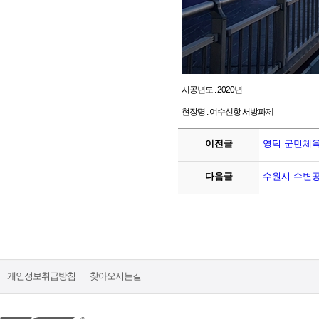
시공년도 : 2020년
현장명 : 여수신항 서방파제
이전글
영덕 군민체
다음글
수원시 수변
개인정보취급방침
찾아오시는길