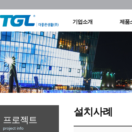
회사연혁
실외
조직도
영상
채용정보
홈조
기업소개
제품
찾아오시는길
설치사례
프로젝트
project info