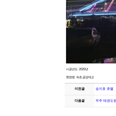
시공년도 : 2020년
현장명 : 속초 금강대교
이전글
송지호 호텔
다음글
무주 태권도