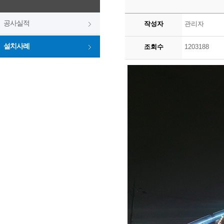
공사실적
작성자
관리자
설치사례
조회수
1203188