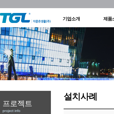
회사연혁
실외
조직도
영상
채용정보
홈조
기업소개
제품
찾아오시는길
설치사례
프로젝트
project info