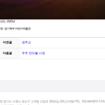
년도 : 2020년
명 : 경기북부 어린이박물관
이전글
경주교
다음글
무주 잔딧불 시장
장 경기도 수원시 권선구 고색동 산업로 155번길 234 (고색동) TEL : 031-444-5973~5 FAX : 