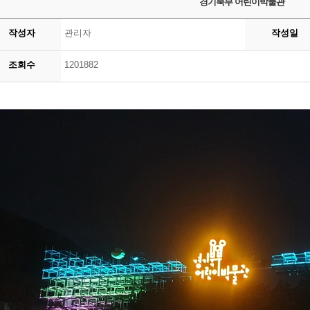
경기북부 어린이박물관
작성자
관리자
작성일
조회수
1201882