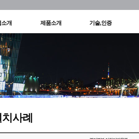
사연혁
실외조명
KS&KC
직도
영상조명
특허
용정보
홈조명
기타
업소개
제품소개
기술,인증
오시는길
설치사례