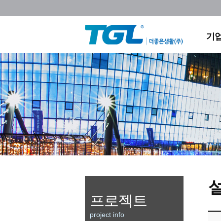
회
조
채
기
찾아
프로젝트
project info