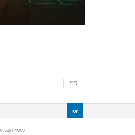
목록
031-444-6973