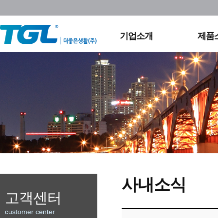
회사연혁
실외
조직도
영상
채용정보
홈조
기업소개
제품
찾아오시는길
사내소식
고객센터
customer center