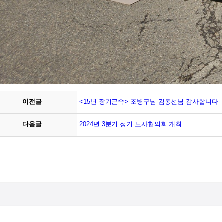
이전글
<15년 장기근속> 조병구님 김동선님 감사합니다
다음글
2024년 3분기 정기 노사협의회 개최