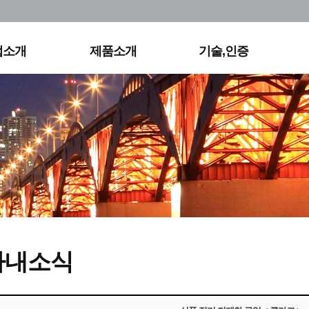
사연혁
실외조명
KS&KC
직도
영상조명
특허
용정보
홈조명
기타
업소개
제품소개
기술,인증
오시는길
사내소식