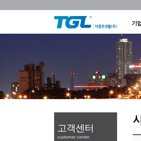
회
조
채
기
찾아
고객센터
customer center