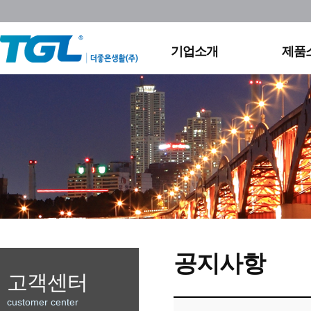
회사연혁
실외
조직도
영상
채용정보
홈조
기업소개
제품
찾아오시는길
공지사항
고객센터
customer center