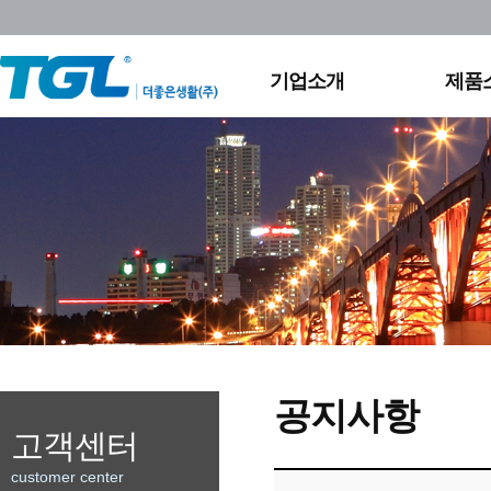
회사연혁
실외
조직도
영상
채용정보
홈조
기업소개
제품
찾아오시는길
공지사항
고객센터
customer center